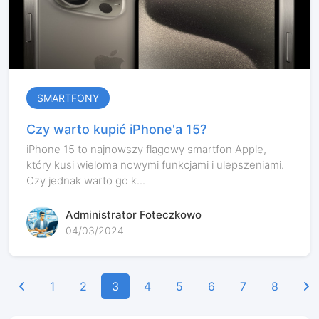
SMARTFONY
Czy warto kupić iPhone'a 15?
iPhone 15 to najnowszy flagowy smartfon Apple,
który kusi wieloma nowymi funkcjami i ulepszeniami.
Czy jednak warto go k...
Administrator Foteczkowo
04/03/2024
1
2
3
4
5
6
7
8