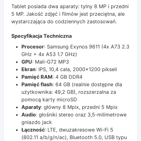
Tablet posiada dwa aparaty: tylny 8 MP i przedni
5 MP. Jakość zdjęć i filmów jest przeciętna, ale
wystarczająca do codziennych zastosowań.
Specyfikacja Techniczna
Procesor
: Samsung Exynos 9611 (4x A73 2.3
GHz + 4x A53 1.7 GHz)
GPU
: Mali-G72 MP3
Ekran
: IPS, 10,4 cala, 2000x1200 pikseli
Pamięć RAM
: 4 GB DDR4
Pamięć flash
: 64 GB (realnie dostępne dla
użytkownika: 49,2 GB), rozszerzalna za
pomocą karty microSD
Aparaty
: główny 8 Mpix, przedni 5 Mpix
Audio
: głośniki stereo oraz 3,5-milimetrowe
gniazdo jack
Łączność
: LTE, dwuzakresowe Wi-Fi 5
(802.11 a/b/g/n/ac), Bluetooth 5.0, USB typu