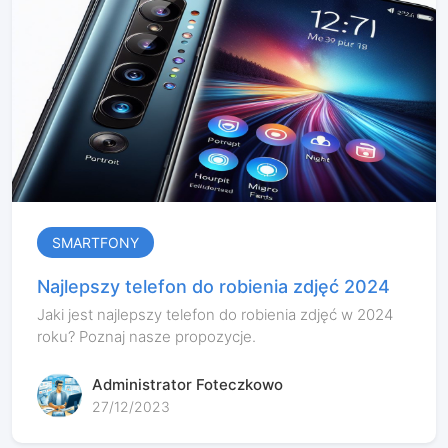
SMARTFONY
Najlepszy telefon do robienia zdjęć 2024
Jaki jest najlepszy telefon do robienia zdjęć w 2024
roku? Poznaj nasze propozycje.
Administrator Foteczkowo
27/12/2023