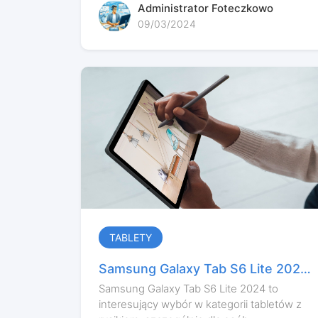
Administrator Foteczkowo
09/03/2024
TABLETY
Samsung Galaxy Tab S6 Lite 2024
- Test i nasza opinia
Samsung Galaxy Tab S6 Lite 2024 to
interesujący wybór w kategorii tabletów z