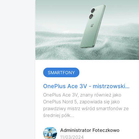
SMARTFONY
OnePlus Ace 3V - mistrzowski
średniak na horyzoncie
OnePlus Ace 3V, znany również jako
OnePlus Nord 5, zapowiada się jako
prawdziwy mistrz wśród smartfonów ze
średniej półk...
Administrator Foteczkowo
11/03/2024