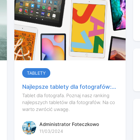
TABLETY
Najlepsze tablety dla fotografów:
praktyczny przewodnik
Tablet dla fotografa. Poznaj nasz ranking
najlepszych tabletów dla fotografów. Na co
warto zwrócić uwagę.
Administrator Foteczkowo
11/03/2024