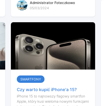
Administrator Foteczkowo
05/03/2024
SMARTFONY
Czy warto kupić iPhone'a 15?
iPhone 15 to najnowszy flagowy smartfon
Apple, który kusi wieloma nowymi funkcjami