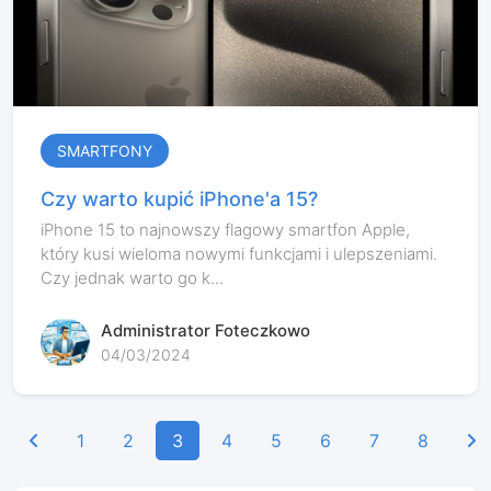
SMARTFONY
Czy warto kupić iPhone'a 15?
iPhone 15 to najnowszy flagowy smartfon Apple,
który kusi wieloma nowymi funkcjami i ulepszeniami.
Czy jednak warto go k...
Administrator Foteczkowo
04/03/2024
1
2
3
4
5
6
7
8