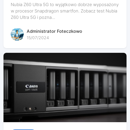
Nubia Z60 Ultra 5G to wyjątkowo dobrze wyposażony
w procesor Snapdragon smartfon. Zobacz test Nubia
Z60 Ultra 5G i pozna...
Administrator Foteczkowo
15/07/2024