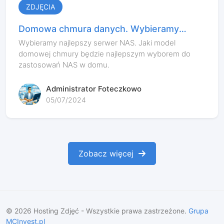
ZDJĘCIA
Domowa chmura danych. Wybieramy
najlepszy serwer NAS.
Wybieramy najlepszy serwer NAS. Jaki model
domowej chmury będzie najlepszym wyborem do
zastosowań NAS w domu.
Administrator Foteczkowo
05/07/2024
Zobacz więcej
©
2026
Hosting Zdjęć - Wszystkie prawa zastrzeżone.
Grupa
MCInvest.pl