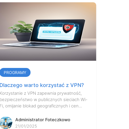
PROGRAMY
Dlaczego warto korzystać z VPN?
Korzystanie z VPN zapewnia prywatność,
bezpieczeństwo w publicznych sieciach Wi-
Fi, omijanie blokad geograficznych i cen...
Administrator Foteczkowo
21/01/2025