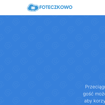
Przeciąg
gość może
aby korz