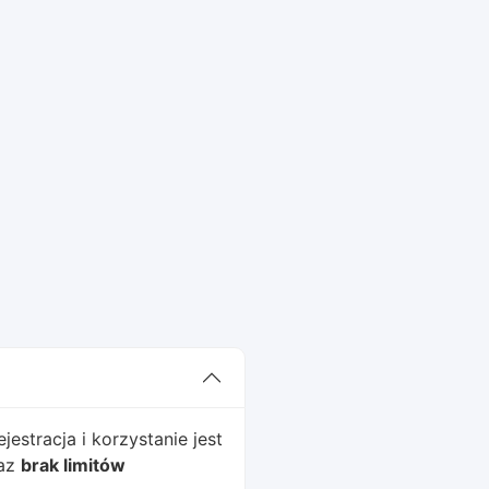
estracja i korzystanie jest
raz
brak limitów