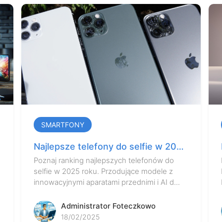
SMARTFONY
Najlepsze telefony do selfie w 2025
?
roku – ranking aparatów przednich
Poznaj ranking najlepszych telefonów do
selfie w 2025 roku. Przodujące modele z
innowacyjnymi aparatami przednimi i AI d...
Administrator Foteczkowo
18/02/2025